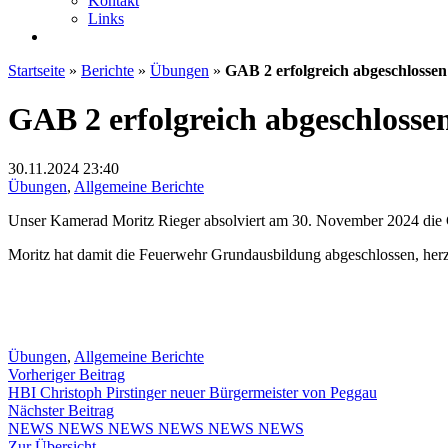
Kontakt
Links
Startseite
»
Berichte
»
Übungen
»
GAB 2 erfolgreich abgeschlossen
GAB 2 erfolgreich abgeschlosse
30.11.2024
23:40
Übungen
,
Allgemeine Berichte
Unser Kamerad Moritz Rieger absolviert am 30. November 2024 die
Moritz hat damit die Feuerwehr Grundausbildung abgeschlossen, her
Übungen
,
Allgemeine Berichte
Beitragsnavigation
Vorheriger
Vorheriger Beitrag
Beitrag:
HBI Christoph Pirstinger neuer Bürgermeister von Peggau
Nächster
Nächster Beitrag
Beitrag:
NEWS NEWS NEWS NEWS NEWS NEWS
Zur Übersicht