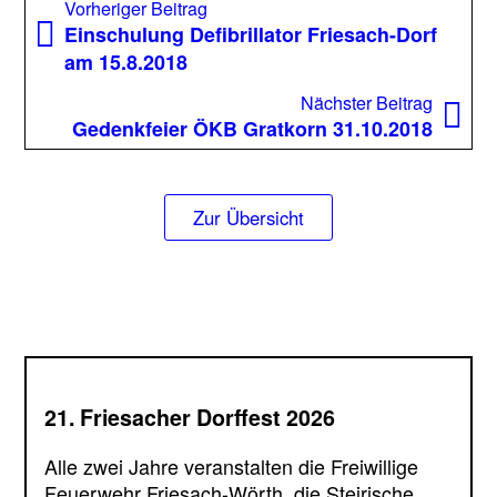
Beitragsnavigation
Vorheriger
Vorheriger Beitrag
Beitrag:
Einschulung Defibrillator Friesach-Dorf
am 15.8.2018
Nächst
Nächster Beitrag
Beitrag
Gedenkfeier ÖKB Gratkorn 31.10.2018
Zur Übersicht
21. Friesacher Dorffest 2026
Alle zwei Jahre veranstalten die Freiwillige
Feuerwehr Friesach-Wörth, die Steirische