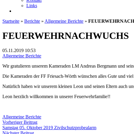
Kontakt
Links
Startseite
»
Berichte
»
Allgemeine Berichte
»
FEUERWEHRNAC
FEUERWEHRNACHWUCHS
05.11.2019
10:53
Allgemeine Berichte
Wir gratulieren unserem Kameraden LM Andreas Bergmann und seiner I
Die Kameraden der FF Friesach-Wörth wünschen alles Gute und viel
Natürlich haben wir unserem kleinen Leon und seinen Eltern auch uns
Leon herzlich willkommen in unserer Feuerwehrfamilie!!
Allgemeine Berichte
Beitragsnavigation
Vorheriger
Vorheriger Beitrag
Beitrag:
Samstag 05. Oktober 2019 Zivilschutzprobealarm
Nächster
Nächster Beitrag