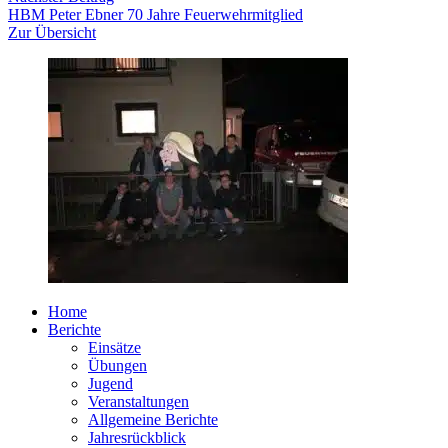
Beitrag:
HBM Peter Ebner 70 Jahre Feuerwehrmitglied
Zur Übersicht
Home
Berichte
Einsätze
Übungen
Jugend
Veranstaltungen
Allgemeine Berichte
Jahresrückblick