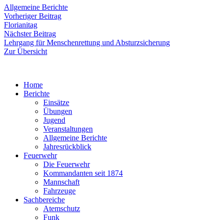
Allgemeine Berichte
Beitragsnavigation
Vorheriger
Vorheriger Beitrag
Beitrag:
Florianitag
Nächster
Nächster Beitrag
Beitrag:
Lehrgang für Menschenrettung und Absturzsicherung
Zur Übersicht
Home
Berichte
Einsätze
Übungen
Jugend
Veranstaltungen
Allgemeine Berichte
Jahresrückblick
Feuerwehr
Die Feuerwehr
Kommandanten seit 1874
Mannschaft
Fahrzeuge
Sachbereiche
Atemschutz
Funk