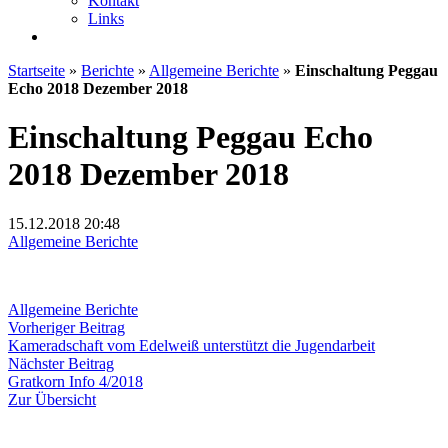
Kontakt
Links
Startseite
»
Berichte
»
Allgemeine Berichte
»
Einschaltung Peggau
Echo 2018 Dezember 2018
Einschaltung Peggau Echo
2018 Dezember 2018
15.12.2018
20:48
Allgemeine Berichte
Allgemeine Berichte
Beitragsnavigation
Vorheriger
Vorheriger Beitrag
Beitrag:
Kameradschaft vom Edelweiß unterstützt die Jugendarbeit
Nächster
Nächster Beitrag
Beitrag:
Gratkorn Info 4/2018
Zur Übersicht