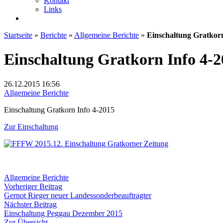
Kontakt
Links
Startseite
»
Berichte
»
Allgemeine Berichte
»
Einschaltung Gratkorn
Einschaltung Gratkorn Info 4-2
26.12.2015
16:56
Allgemeine Berichte
Einschaltung Gratkorn Info 4-2015
Zur Einschaltung
Allgemeine Berichte
Beitragsnavigation
Vorheriger
Vorheriger Beitrag
Beitrag:
Gernot Rieger neuer Landessonderbeauftragter
Nächster
Nächster Beitrag
Beitrag:
Einschaltung Peggau Dezember 2015
Zur Übersicht