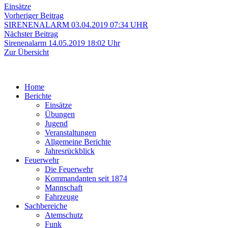
Einsätze
Beitragsnavigation
Vorheriger
Vorheriger Beitrag
Beitrag:
SIRENENALARM 03.04.2019 07:34 UHR
Nächster
Nächster Beitrag
Beitrag:
Sirenenalarm 14.05.2019 18:02 Uhr
Zur Übersicht
Home
Berichte
Einsätze
Übungen
Jugend
Veranstaltungen
Allgemeine Berichte
Jahresrückblick
Feuerwehr
Die Feuerwehr
Kommandanten seit 1874
Mannschaft
Fahrzeuge
Sachbereiche
Atemschutz
Funk