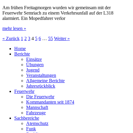
Am frühen Freitagmorgen wurden wir gemeinsam mit der
Feuerwehr Semriach zu einem Verkehrsunfall auf der L318
alarmiert. Ein Mopedfahrer verlor
mehr lesen »
« Zurück
1
2
3
4
5
6
…
55
Weiter »
Home
Berichte
Einsätze
Übungen
Jugend
Veranstaltungen
Allgemeine Berichte
Jahresrückblick
Feuerwehr
Die Feuerwehr
Kommandanten seit 1874
Mannschaft
Fahrzeuge
Sachbereiche
Atemschutz
Funk