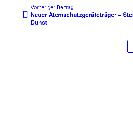
Beitragsnavigation
Vorheriger
Vorheriger Beitrag
Beitrag:
Neuer Atemschutzgeräteträger – Ste
Dunst