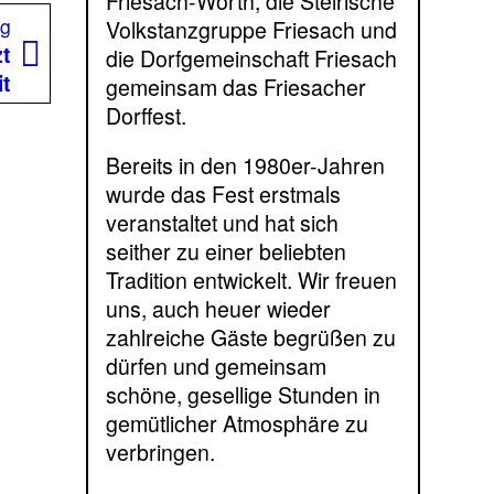
Friesach-Wörth, die Steirische
Nächster
ag
Volkstanzgruppe Friesach und
Beitrag:
zt
die Dorfgemeinschaft Friesach
it
gemeinsam das Friesacher
Dorffest.
Bereits in den 1980er-Jahren
wurde das Fest erstmals
veranstaltet und hat sich
seither zu einer beliebten
Tradition entwickelt. Wir freuen
uns, auch heuer wieder
zahlreiche Gäste begrüßen zu
dürfen und gemeinsam
schöne, gesellige Stunden in
gemütlicher Atmosphäre zu
verbringen.