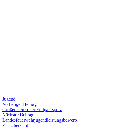
Jugend
Beitragsnavigation
Vorheriger
Vorheriger Beitrag
Beitrag:
Großer steirischer Frühjahrsputz
Nächster
Nächster Beitrag
Beitrag:
Landesfeuerwehrjugendleistungsbewerb
Zur Übersicht