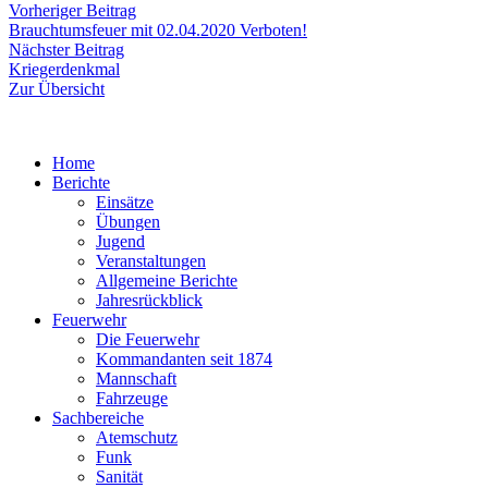
Beitragsnavigation
Vorheriger
Vorheriger Beitrag
Beitrag:
Brauchtumsfeuer mit 02.04.2020 Verboten!
Nächster
Nächster Beitrag
Beitrag:
Kriegerdenkmal
Zur Übersicht
Home
Berichte
Einsätze
Übungen
Jugend
Veranstaltungen
Allgemeine Berichte
Jahresrückblick
Feuerwehr
Die Feuerwehr
Kommandanten seit 1874
Mannschaft
Fahrzeuge
Sachbereiche
Atemschutz
Funk
Sanität