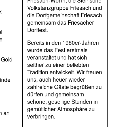
Friesach-Wörth, die Steirische
Volkstanzgruppe Friesach und
:
die Dorfgemeinschaft Friesach
gemeinsam das Friesacher
Dorffest.
i
he
Bereits in den 1980er-Jahren
wurde das Fest erstmals
veranstaltet und hat sich
 Gold
seither zu einer beliebten
Tradition entwickelt. Wir freuen
uns, auch heuer wieder
einde
zahlreiche Gäste begrüßen zu
dürfen und gemeinsam
schöne, gesellige Stunden in
gemütlicher Atmosphäre zu
h an
verbringen.