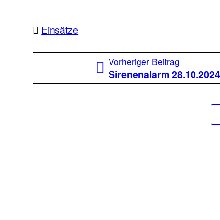
Einsätze
Beitragsnavigation
Vorherige
Vorheriger Beitrag
Beitrag:
Sirenenalarm 28.10.2024