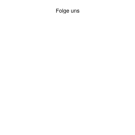
Folge uns
Kategorien
Jugend
Jahresrückblick
Einsätze
Übungen
Veranstaltungen
Allgemeine Berichte