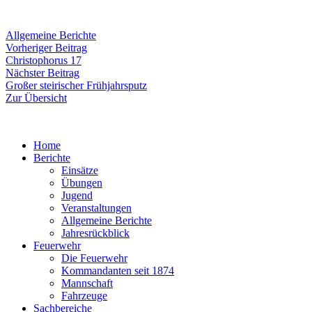
Allgemeine Berichte
Beitragsnavigation
Vorheriger
Vorheriger Beitrag
Beitrag:
Christophorus 17
Nächster
Nächster Beitrag
Beitrag:
Großer steirischer Frühjahrsputz
Zur Übersicht
Home
Berichte
Einsätze
Übungen
Jugend
Veranstaltungen
Allgemeine Berichte
Jahresrückblick
Feuerwehr
Die Feuerwehr
Kommandanten seit 1874
Mannschaft
Fahrzeuge
Sachbereiche