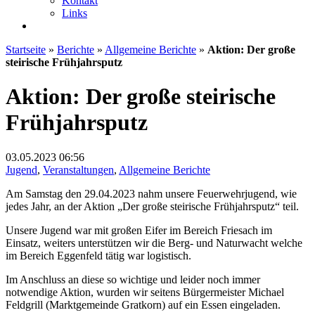
Kontakt
Links
Startseite
»
Berichte
»
Allgemeine Berichte
»
Aktion: Der große
steirische Frühjahrsputz
Aktion: Der große steirische
Frühjahrsputz
03.05.2023
06:56
Jugend
,
Veranstaltungen
,
Allgemeine Berichte
Am Samstag den 29.04.2023 nahm unsere Feuerwehrjugend, wie
jedes Jahr, an der Aktion „Der große steirische Frühjahrsputz“ teil.
Unsere Jugend war mit großen Eifer im Bereich Friesach im
Einsatz, weiters unterstützen wir die Berg- und Naturwacht welche
im Bereich Eggenfeld tätig war logistisch.
Im Anschluss an diese so wichtige und leider noch immer
notwendige Aktion, wurden wir seitens Bürgermeister Michael
Feldgrill (Marktgemeinde Gratkorn) auf ein Essen eingeladen.