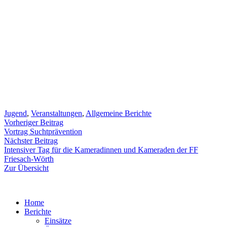
Jugend
,
Veranstaltungen
,
Allgemeine Berichte
Beitragsnavigation
Vorheriger
Vorheriger Beitrag
Beitrag:
Vortrag Suchtprävention
Nächster
Nächster Beitrag
Beitrag:
Intensiver Tag für die Kameradinnen und Kameraden der FF
Friesach-Wörth
Zur Übersicht
Home
Berichte
Einsätze