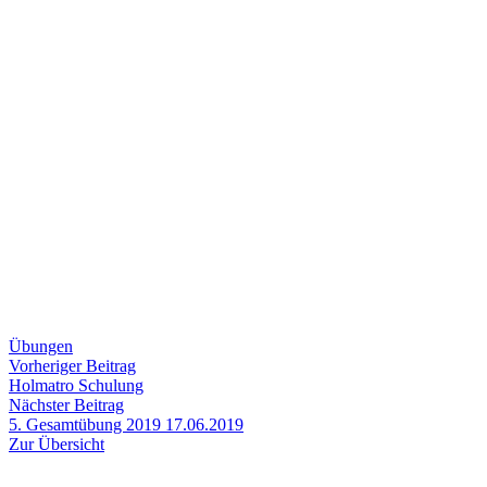
Übungen
Beitragsnavigation
Vorheriger
Vorheriger Beitrag
Beitrag:
Holmatro Schulung
Nächster
Nächster Beitrag
Beitrag:
5. Gesamtübung 2019 17.06.2019
Zur Übersicht