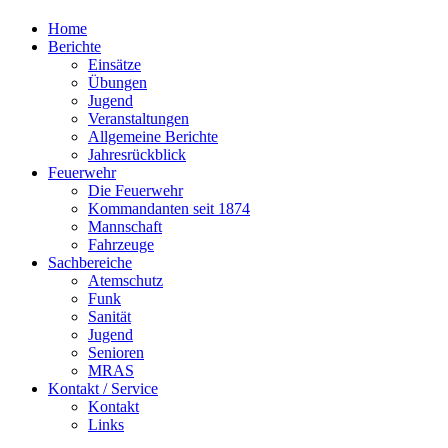
Home
Berichte
Einsätze
Übungen
Jugend
Veranstaltungen
Allgemeine Berichte
Jahresrückblick
Feuerwehr
Die Feuerwehr
Kommandanten seit 1874
Mannschaft
Fahrzeuge
Sachbereiche
Atemschutz
Funk
Sanität
Jugend
Senioren
MRAS
Kontakt / Service
Kontakt
Links