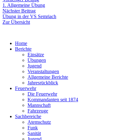
Beitragsnavigation
Beitrag:
1. Allgemeine Übung
Nächster
Nächster Beitrag
Beitrag:
Übung in der VS Semriach
Zur Übersicht
Home
Berichte
Einsätze
Übungen
Jugend
Veranstaltungen
Allgemeine Berichte
Jahresrückblick
Feuerwehr
Die Feuerwehr
Kommandanten seit 1874
Mannschaft
Fahrzeuge
Sachbereiche
Atemschutz
Funk
Sanität
Jugend